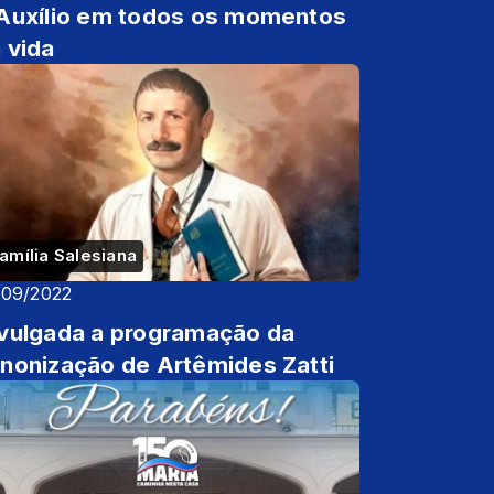
Auxílio em todos os momentos
 vida
amília Salesiana
/09/2022
vulgada a programação da
nonização de Artêmides Zatti