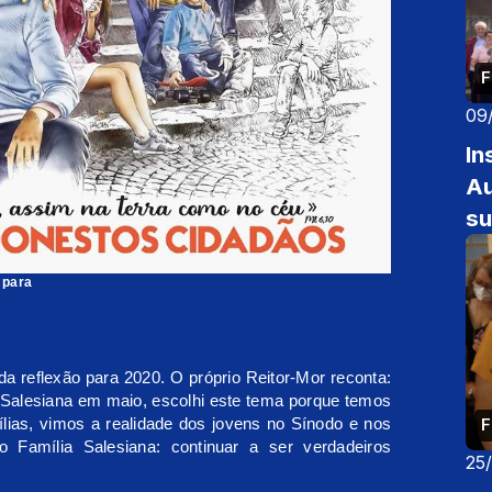
F
09
In
Au
su
 para
a reflexão para 2020. O próprio Reitor-Mor reconta:
a Salesiana em maio, escolhi este tema porque temos
ias, vimos a realidade dos jovens no Sínodo e nos
F
Família Salesiana: continuar a ser verdadeiros
25