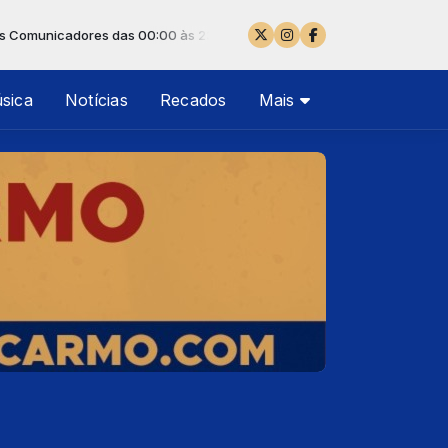
es das 00:00 às 23:59 -
Tocando agora: IRMÃ TECA - CAMINHAND
sica
Notícias
Recados
Mais