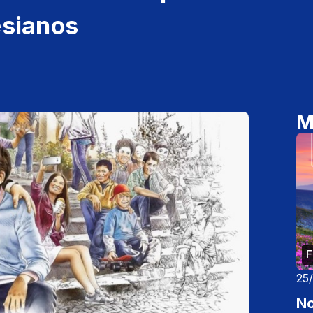
esianos
M
F
25
No