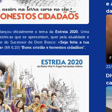
e 
da
 lançou oficialmente o tema da
Estreia 2020
. Uma
istóricas que se apresentam, quer pela atualidade e
rte do Sucessor de Dom Bosco: «
Seja feita a tua
a
» (Mt 6,10) “
Bons cristão e honestos cidadãos
”.
F
22
Di
ca