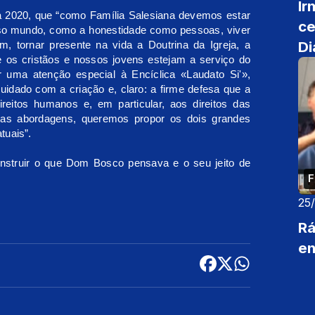
Ir
eia 2020, que “como Família Salesiana devemos estar
ce
so mundo, como a honestidade como pessoas, viver
Di
 tornar presente na vida a Doutrina da Igreja, a
 os cristãos e nossos jovens estejam a serviço do
ar uma atenção especial à Encíclica «Laudato Si'»,
uidado com a criação e, claro: a firme defesa que a
reitos humanos e, em particular, aos direitos das
sas abordagens, queremos propor os dois grandes
tuais”.
onstruir o que Dom Bosco pensava e o seu jeito de
F
25
Rá
en