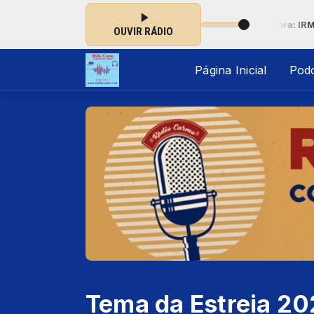
omunicadores das 00:00 às 23:59 -
Tocando agora: IRMÃ TECA - 
OUVIR RÁDIO
Página Inicial
Pod
Tema da Estreia 20