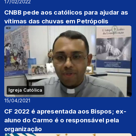
17/02/2022
CNBB pede aos católicos para ajudar as
vítimas das chuvas em Petrópolis
Igreja Católica
15/04/2021
CF 2022 é apresentada aos Bispos; ex-
aluno do Carmo é o responsável pela
organização