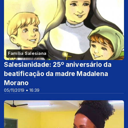
Família Salesiana
Salesianidade: 25º aniversário da
beatificação da madre Madalena
Morano
05/11/2019 • 16:39