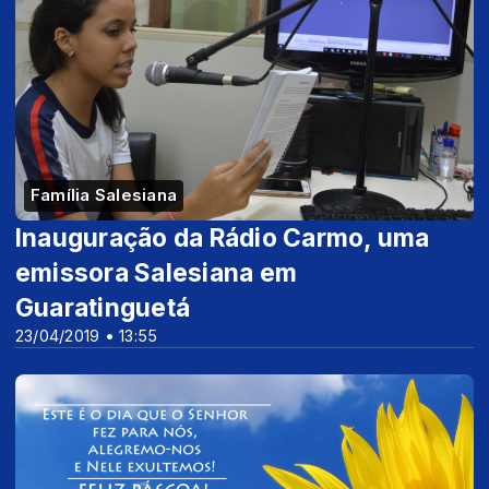
Família Salesiana
Inauguração da Rádio Carmo, uma
emissora Salesiana em
Guaratinguetá
23/04/2019 • 13:55